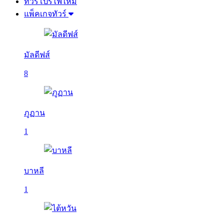
ทัวร์โปรไฟไหม้
แพ็คเกจทัวร์
มัลดีฟส์
8
ภูฏาน
1
บาหลี
1