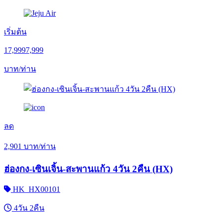
เริ่มต้น
17,999
7,999
บาท/ท่าน
ลด
2,901
บาท/ท่าน
ฮ่องกง-เซินเจิ้น-สะพานแก้ว 4วัน 2คืน (HX)
HK_HX00101
4วัน 2คืน