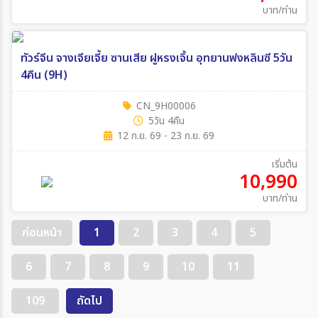
บาท/ท่าน
ทัวร์จีน จางเจียเจี้ย ซานเสีย ฝูหรงเจิ้น อุทยานฟงหลินซี 5วัน
4คืน (9H)
CN_9H00006
5วัน 4คืน
12 ก.ย. 69 - 23 ก.ย. 69
เริ่มต้น
10,990
บาท/ท่าน
ก่อนหน้า
1
2
3
4
5
6
7
8
9
10
11
109
ถัดไป