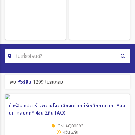
ไปเที่ยวไหนดี?
คำค้นหา
พบ
ทัวร์จีน
1299 โปรแกรม
ค้นหาสายการบิน
ทัวร์จีน ซุปตาร์... กวางโจว เมืองเก่าเสน่ห์เหนือกาลเวลา *บิน
ดึก-กลับดึก* 4วัน 2คืน (AQ)
ค้นหาประเทศ
CN_AQ00093
4วัน 2คืน