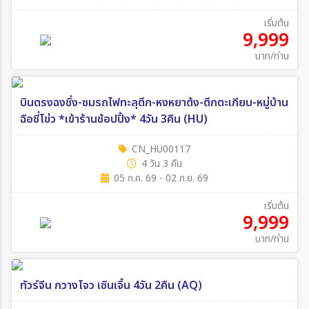
เริ่มต้น
9,999
บาท/ท่าน
บินตรงฉงชิ่ง-ชมรถไฟทะลุตึก-หงหยาต้ง-ตึกตะเกียบ-หมู่บ้าน
ฉือชี่โข่ว *เข้าร้านช้อปปิ้ง* 4วัน 3คืน (HU)
CN_HU00117
4 วัน 3 คืน
05 ก.ค. 69 - 02 ก.ย. 69
เริ่มต้น
9,999
บาท/ท่าน
ทัวร์จีน กวางโจว เซินเจิ้น 4วัน 2คืน (AQ)